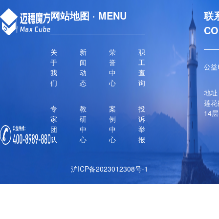
网站地图 · MENU
联系
CO
关
新
荣
职
于
闻
誉
工
公益电
我
动
中
查
们
态
心
询
地址
莲花
专
教
案
投
14层
家
研
例
诉
团
中
中
举
队
心
心
报
沪ICP备2023012308号-1