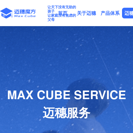
让天下没有无助的
孩子
首页
关于迈穗
产品体系
迈
让家庭没有焦虑的
父母
MAX CUBE SERVICE
迈穗服务